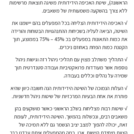
הראשונה), שיטת האכיפה הידידותית משיגה תוצאות מרשימות
ללא צורך בהשקעה משמעותית של משאבים.
√ האכיפה הידידותית הצליחה בכל המפעלים בהם יישמנו את
השיטה, הביאה לעליה בשכיחות ההתנהגויות הבטוחות והורידה
את כמות התאונות במפעלים בכ 45% – 75% בממוצע, תוך
הקטנת כמות הפחת באחוזם ניכרים.
√ התהליך משתלב מצוין עם תהליכי ניהול רזה וגישות ניהול
נוספות אשר מעודדות פרואקטיביות ועבודה סטנדרטית תוך
שמירה על נהלים וכללים בעבודה.
√ העלות הנמוכה של השיטה הידידותית הנה חשובה כיוון שהיא
פותרת את אחת הבעיות המרכזיות של שיטות ניהול חדשניות.
√ שיטות רבות מצליחות בשלב הראשוני כאשר מושקעים בהן
משאבים רבים, ונכשלות בהמשך. השיטה הידידותית, לעומת
זאת, יכולה להפוך למצב יציב הנשמר גם ללא תמיכה של
הצוות מיחידת היישום. אכן, כמה מהמפעלים איתם עבדנו כבר